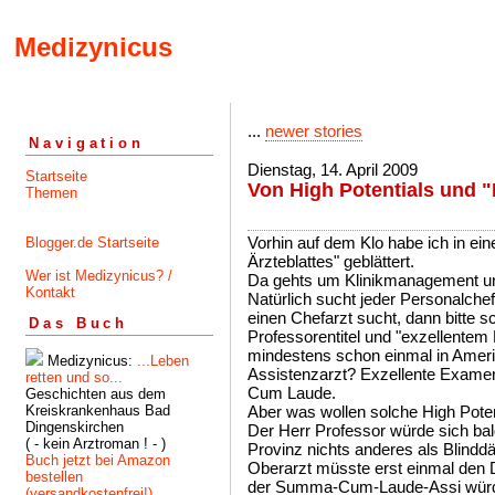
Medizynicus
...
newer stories
Navigation
Dienstag, 14. April 2009
Startseite
Von High Potentials und 
Themen
Vorhin auf dem Klo habe ich in ei
Blogger.de Startseite
Ärzteblattes" geblättert.
Wer ist Medizynicus? /
Da gehts um Klinikmanagement un
Kontakt
Natürlich sucht jeder Personalche
einen Chefarzt sucht, dann bitte 
Das Buch
Professorentitel und "exzellentem 
mindestens schon einmal in Ameri
Medizynicus:
...Leben
Assistenzarzt? Exzellente Exame
retten und so...
Cum Laude.
Geschichten aus dem
Aber was wollen solche High Pote
Kreiskrankenhaus Bad
Dingenskirchen
Der Herr Professor würde sich bald
( - kein Arztroman ! - )
Provinz nichts anderes als Blindd
Buch jetzt bei Amazon
Oberarzt müsste erst einmal den 
bestellen
der Summa-Cum-Laude-Assi würde
(versandkostenfrei!)