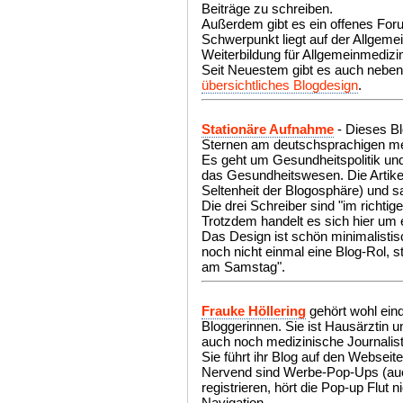
Beiträge zu schreiben.
Außerdem gibt es ein offenes For
Schwerpunkt liegt auf der Allgeme
Weiterbildung für Allgemeinmedizi
Seit Neuestem gibt es auch neben
übersichtliches Blogdesign
.
Stationäre Aufnahme
- Dieses Bl
Sternen am deutschsprachigen me
Es geht um Gesundheitspolitik un
das Gesundheitswesen. Die Artikel
Seltenheit der Blogosphäre) und sa
Die drei Schreiber sind "im richtig
Trotzdem handelt es sich hier um e
Das Design ist schön minimalistis
noch nicht einmal eine Blog-Rol, s
am Samstag".
Frauke Höllering
gehört wohl eind
Bloggerinnen. Sie ist Hausärztin u
auch noch medizinische Journalist
Sie führt ihr Blog auf den Webseiten
Nervend sind Werbe-Pop-Ups (auch
registrieren, hört die Pop-up Flut 
Navigation.