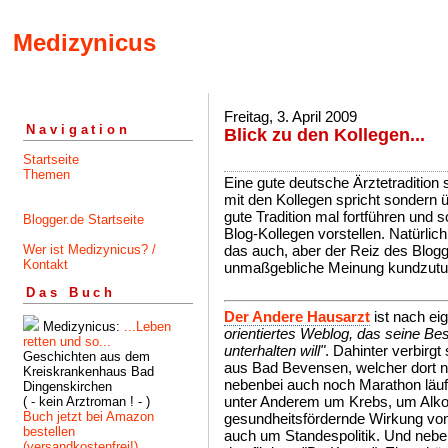
Medizynicus
Freitag, 3. April 2009
Navigation
Blick zu den Kollegen...
Startseite
Themen
Eine gute deutsche Ärztetradition
mit den Kollegen spricht sondern üb
gute Tradition mal fortführen und
Blogger.de Startseite
Blog-Kollegen vorstellen. Natürlic
Wer ist Medizynicus? /
das auch, aber der Reiz des Blogg
Kontakt
unmaßgebliche Meinung kundzutu
Das Buch
Der Andere Hausarzt
ist nach e
Medizynicus:
...Leben
orientiertes Weblog, das seine Be
retten und so...
unterhalten will"
. Dahinter verbirg
Geschichten aus dem
aus Bad Bevensen, welcher dort ni
Kreiskrankenhaus Bad
nebenbei auch noch Marathon läuf
Dingenskirchen
unter Anderem um Krebs, um Alko
( - kein Arztroman ! - )
Buch jetzt bei Amazon
gesundheitsfördernde Wirkung v
bestellen
auch um Standespolitik. Und nebe
(versandkostenfrei!)