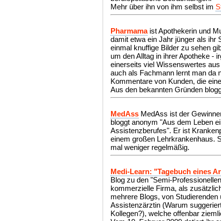
Mehr über ihn von ihm selbst im
S
Pharmama
ist Apothekerin und Mutt
damit etwa ein Jahr jünger als ihr
einmal knuffige Bilder zu sehen g
um den Alltag in ihrer Apotheke - 
einerseits viel Wissenswertes au
auch als Fachmann lernt man da n
Kommentare von Kunden, die ein
Aus den bekannten Gründen blo
MedAss
MedAss ist der Gewinne
bloggt anonym "Aus dem Leben ei
Assistenzberufes". Er ist Kranken
einem großen Lehrkrankenhaus. Se
mal weniger regelmäßig.
Medi-Learn: "Tagebuch eines Ar
Blog zu den "Semi-Professionellen
kommerzielle Firma, als zusätzlich
mehrere Blogs, von Studierenden 
Assistenzärztin (Warum suggeriert
Kollegen?), welche offenbar ziemli