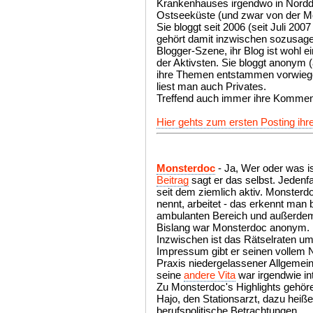
Krankenhauses irgendwo in Nordde
Ostseeküste (und zwar von der 
Sie bloggt seit 2006 (seit Juli 2
gehört damit inzwischen sozusage
Blogger-Szene, ihr Blog ist wohl 
der Aktivsten. Sie bloggt anonym
ihre Themen entstammen vorwiege
liest man auch Privates.
Treffend auch immer ihre Komment
Hier gehts zum ersten Posting ihr
Monsterdoc
- Ja, Wer oder was 
Beitrag
sagt er das selbst. Jedenfa
seit dem ziemlich aktiv. Monsterdo
nennt, arbeitet - das erkennt man 
ambulanten Bereich und außerdem 
Bislang war Monsterdoc anonym.
Inzwischen ist das Rätselraten um s
Impressum gibt er seinen vollem 
Praxis niedergelassener Allgemei
seine
andere Vita
war irgendwie int
Zu Monsterdoc's Highlights gehör
Hajo, den Stationsarzt, dazu heiße
berufspolitische Betrachtungen.