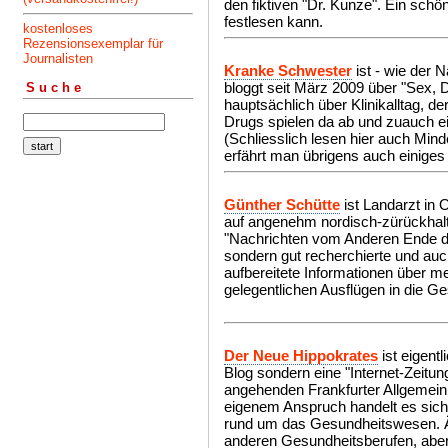
den fiktiven "Dr. Kunze". Ein sch
festlesen kann.
kostenloses
Rezensionsexemplar für
Journalisten
Kranke Schwester
ist - wie der
bloggt seit März 2009 über "Sex, Dr
Suche
hauptsächlich über Klinikalltag, d
Drugs spielen da ab und zuauch ei
(Schliesslich lesen hier auch Mind
erfährt man übrigens auch einiges 
Günther Schütte
ist Landarzt in 
auf angenehm nordisch-zürückhalt
"Nachrichten vom Anderen Ende de
sondern gut recherchierte und auc
aufbereitete Informationen über 
gelegentlichen Ausflügen in die Ge
Der Neue Hippokrates
ist eigent
Blog sondern eine "Internet-Zeitu
angehenden Frankfurter Allgemei
eigenem Anspruch handelt es sich
rund um das Gesundheitswesen. Ä
anderen Gesundheitsberufen, aber