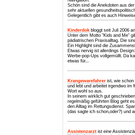
Schön sind die Anekdoten aus der h
sehr aktuellen gesundheitspolitis
Gelegentlich gibt es auch Hinweise
Kinderdok
bloggt seit Juli 2006 
Unter dem Motto "Kids and Me" g
pädiatrischen Praxisalltag. Die si
Ein Highlight sind die Zusammen
Etwas nervig ist allerdings Desig
Werbe-pop-Ups vollgemüllt. Da ka
etwas für...
Krangewarefahrer
ist, wie schon
und lebt und arbeitet irgendwo i
Wort wohl so aus.
In seinem wirklich gut geschrieben
regelmäßig geführten Blog geht e
den Alltag im Rettungsdienst. Sp
(das sagte ich schon,oder?) und 
Assistenzarzt
ist eine Assistenzä